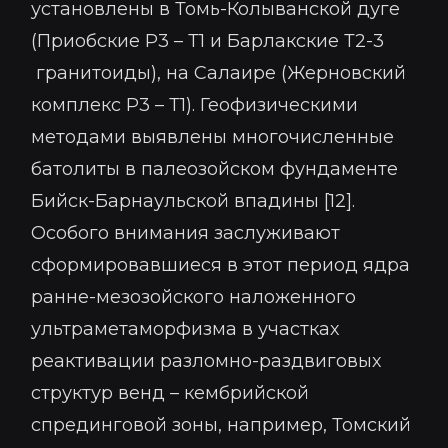
установлены в Томь-Колыванской дуге
(Приобские Р3 – Т1 и Барлакские Т2-3
гранитоиды), на Салаире (Жерновский
комплекс Р3 – Т1). Геофизическими
методами выявлены многочисленные
батолиты в палеозойском фундаменте
Бийск-Барнаульской впадины [12].
Особого внимания заслуживают
сформировавшиеся в этот период ядра
ранне-мезозойского наложенного
ультраметаморфизма в участках
реактивации разломно-раздвиговых
структур венд – кембрийской
спрединговой зоны, например, Томский