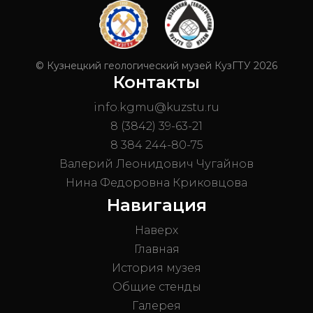
© Кузнецкий геологический музей КузГТУ 2026
Контакты
info.kgmu@kuzstu.ru
8 (3842) 39-63-21
8 384 244-80-75
Валерий Леонидович Чугайнов
Нина Федоровна Криковцова
Навигация
Наверх
Главная
История музея
Общие стенды
Галерея